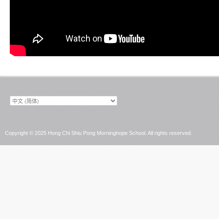
选
择
语
言
Copyright © 2025 Hong Chi Shiu Pong Morninghope School. All rights reserved.